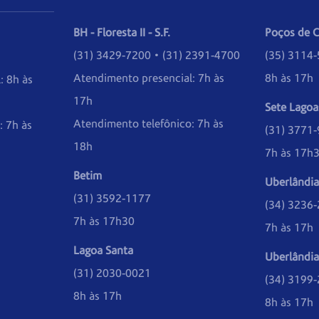
BH - Floresta II - S.F.
Poços de C
(31) 3429-7200 • (31) 2391-4700
(35) 3114
Atendimento presencial: 7h às
8h às 17h
: 8h às
17h
Sete Lagoa
Atendimento telefônico: 7h às
: 7h às
(31) 3771
18h
7h às 17h
Betim
Uberlândia
(31) 3592-1177
(34) 3236
7h às 17h30
7h às 17h
Lagoa Santa
Uberlândia
(31) 2030-0021
(34) 3199
8h às 17h
8h às 17h